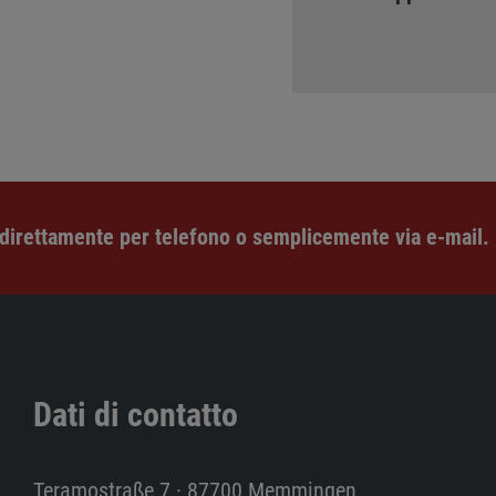
 direttamente per telefono o semplicemente via e-mail.
Dati di contatto
Teramostraße 7 · 87700 Memmingen