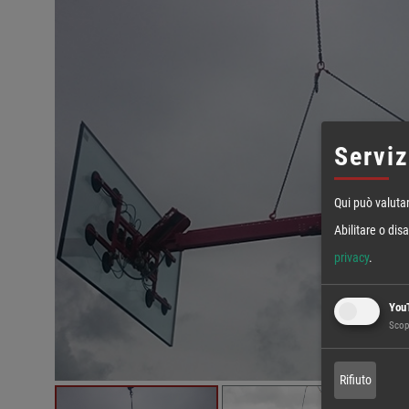
Serviz
Qui può valutar
Abilitare o dis
privacy
.
You
Scop
Rifiuto