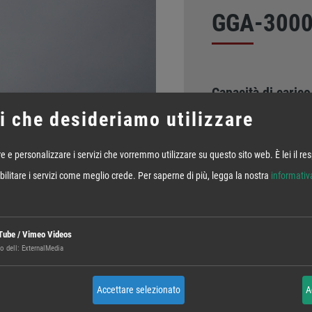
GGA-300
Capacità di carico
i che desideriamo utilizzare
Alimentazione
elettrica
e e personalizzare i servizi che vorremmo utilizzare su questo sito web. È lei il re
Arredamento
abilitare i servizi come meglio crede.
Per saperne di più, legga la nostra
informativ
Servizio
Tube / Vimeo Videos
Proprio peso
o dell
:
ExternalMedia
Opzioni
Accettare selezionato
A