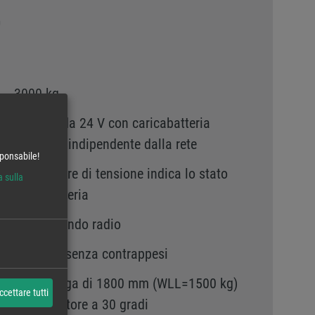
0
3000 kg
Batteria da 24 V con caricabatteria
integrato indipendente dalla rete
sponsabile!
L’indicatore di tensione indica lo stato
a sulla
della batteria
Telecomando radio
1200 kg, senza contrappesi
Prolunga di 1800 mm (WLL=1500 kg)
ccettare tutti
Adattatore a 30 gradi