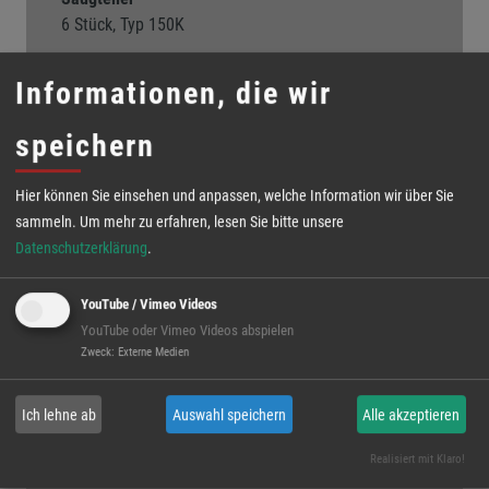
6 Stück, Typ 150K
Verbreiterungen
Informationen, die wir
4 Stück
Tragfähigkeit
speichern
150 kg mit 2 Saugtellern, ohne Verbreiterungen;
300 kg mit 4 Saugtellern, ohne und mit
Hier können Sie einsehen und anpassen, welche Information wir über Sie
Verbreiterungen; 450 kg mit 6 Saugtellern, mit
sammeln.
Um mehr zu erfahren, lesen Sie bitte unsere
Verbreiterungen
Datenschutzerklärung
.
Drehen
360° manuell, alle 45° verriegelbar
YouTube / Vimeo Videos
YouTube oder Vimeo Videos abspielen
Schwenken
Zweck
:
Externe Medien
90° manuell, stufenlos, mit Senkzylinder
Energieversorgung
Ich lehne ab
Auswahl speichern
Alle akzeptieren
12 V Akku netzunabhängig mit integriertem
Ladegerät
Realisiert mit Klaro!