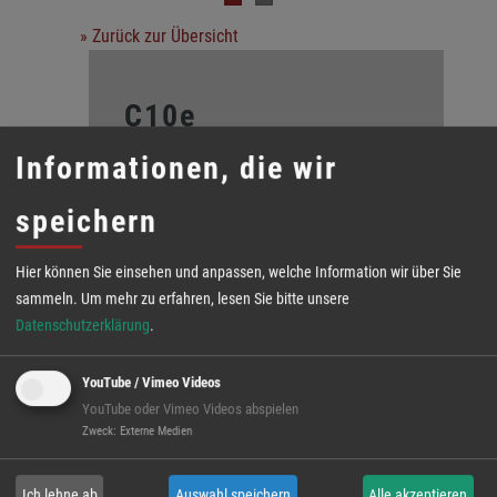
» Zurück zur Übersicht
C10e
Informationen, die wir
Kurzbeschreibung
speichern
Funkfernsteuerung
Ausschiebbarer und abnehmbarer
Ballast
Hier können Sie einsehen und anpassen, welche Information wir über Sie
Hohe Hubkapazität
sammeln.
Um mehr zu erfahren, lesen Sie bitte unsere
Elektromotor 230 V
Datenschutzerklärung
.
Kapazität
YouTube / Vimeo Videos
Max. 4.000 kg
YouTube oder Vimeo Videos abspielen
Hubhöhe
Zweck
:
Externe Medien
22 m
Ich lehne ab
Auswahl speichern
Alle akzeptieren