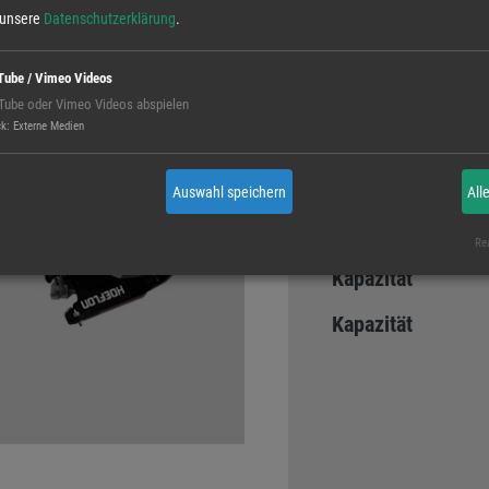
Multitool
e unsere
Datenschutzerklärung
.
Tube / Vimeo Videos
Tube oder Vimeo Videos abspielen
Kurzbeschreibun
ck
:
Externe Medien
Auswahl speichern
All
Kapazität
Rea
Kapazität
Kapazität