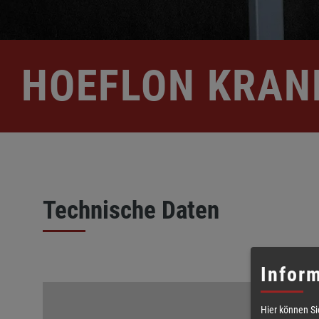
g
e
n
HOEFLON KRAN
Technische Daten
Inform
Hier können Si