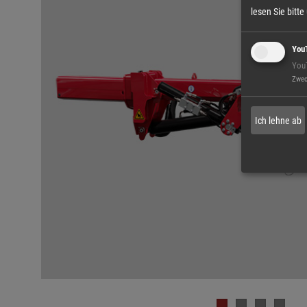
lesen Sie bitt
You
You
Zwe
Ich lehne ab