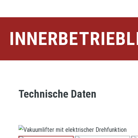
g
e
n
INNERBETRIEBL
Technische Daten