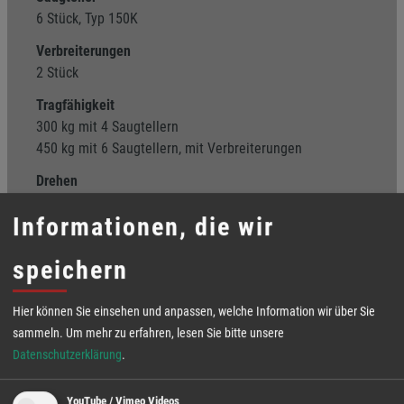
6 Stück, Typ 150K
Verbreiterungen
2 Stück
Tragfähigkeit
300 kg mit 4 Saugtellern
450 kg mit 6 Saugtellern, mit Verbreiterungen
Drehen
360° manuell, alle 45° verriegelbar
Informationen, die wir
Schwenken
90° manuell, stufenlos, mit Senkzylinder
speichern
Energieversorgung
12 V Akku netzunabhängig mit integriertem Ladegerät
Hier können Sie einsehen und anpassen, welche Information wir über Sie
sammeln.
Um mehr zu erfahren, lesen Sie bitte unsere
Ausstattung
Datenschutzerklärung
.
Spannungsanzeige, zeigt den Akkuladezustand an
Vakuumanzeige, zeigt das aktuelle Vakuumniveau an
YouTube / Vimeo Videos