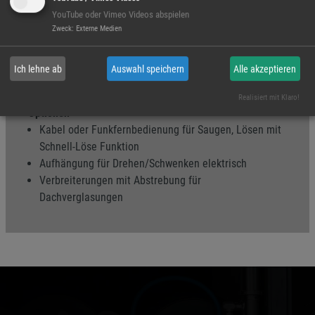
Akustisches Warnsignal bei Vakuumunterschreitung
YouTube oder Vimeo Videos abspielen
Bedienung
Zweck
:
Externe Medien
Handventile, Saugen/ Lösenventile
Ich lehne ab
Auswahl speichern
Alle akzeptieren
Eigengewicht
ca. 55 kg
Realisiert mit Klaro!
Optionen
Kabel oder Funkfernbedienung für Saugen, Lösen mit
Schnell-Löse Funktion
Aufhängung für Drehen/Schwenken elektrisch
Verbreiterungen mit Abstrebung für
Dachverglasungen